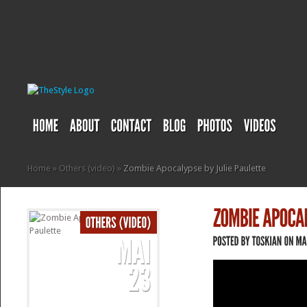
Home
»
Others (video)
»
Zombie Apocalypse by Julie Paulette