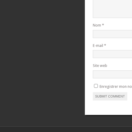
Nom
*
E-mail
*
Site web
Enregistrer mon no