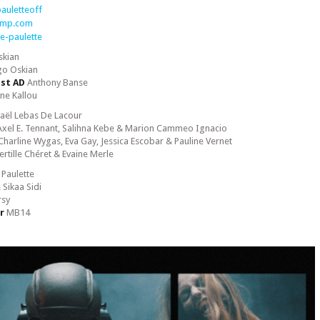
auletteoff
camp.com
e-paulette
skian
o Oskian
st AD
Anthony Banse
ne Kallou
aël Lebas De Lacour
xel E. Tennant, Salihna Kebe & Marion Cammeo Ignacio
 Charline Wygas, Eva Gay, Jessica Escobar & Pauline Vernet
rtille Chéret & Evaine Merle
 Paulette
 Sikaa Sidi
rsy
r
MB14