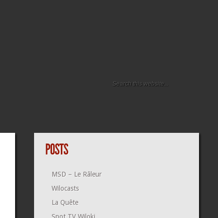
MSD – Le Râleur
Wilocasts
La Quête
Spot TV Wiloki