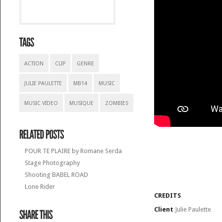
ACTION
CLIP
GENRE
JULIE PAULETTE
MB14
MUSIC
MUSIC VIDEO
MUSIQUE
ZOMBIES
POUR TE PLAIRE by Romane Serda
Stage Photography
Shooting BABEL ROAD
Lone Rider
CREDITS
Client
Julie Paulette