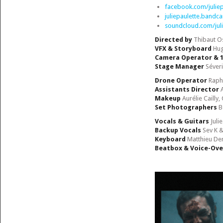
facebook.com/juliep
juliepaulette.band
soundcloud.com/juli
Directed by
Thibaut O
VFX & Storyboard
Hug
Camera Operator & 1
Stage Manager
Séveri
Drone Operator
Raph
Assistants Director
A
Makeup
Aurélie Cailly,
Set Photographers
Be
Vocals & Guitars
Julie
Backup Vocals
Sev K &
Keyboard
Matthieu De
Beatbox & Voice-Ove