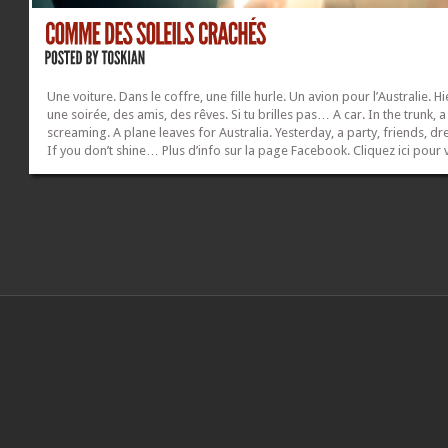
Une voiture. Dans le coffre, une fille hurle. Un avion pour l’Australie. Hi
une soirée, des amis, des rêves. Si tu brilles pas… A car. In the trunk, a 
screaming. A plane leaves for Australia. Yesterday, a party, friends, d
If you don’t shine… Plus d’info sur la page Facebook. Cliquez ici pour v
vidéo en plein écran. Cliquez sur les images pour les voir en haute
résolution. Album...