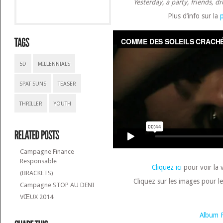
Yesterday, a party, friends, 
Plus d’info sur la
5D
MILLENNIALS
SPAT SUNS
TEASER
THRILLER
YOUTH
Campagne Finance
Responsable
Cliquez ici
pour voir la 
(BRACKETS)
Cliquez sur les images pour le
Campagne STOP AU DENI
VŒUX 2014
Album F