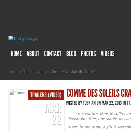
Home
»
Trailers (video)
»
Comme Des Soleils Crachés
Une voiture. Dans le coffre, un
l’Australie. Hier, une soirée, des a
A car. In the trunk, a girl is scream