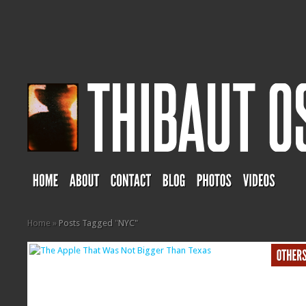
Home
»
Posts Tagged
"
NYC"