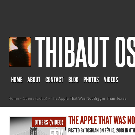
Home
»
Others (video)
»
The Apple That Was Not Bigger Than Texas