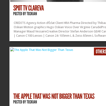
CREDITS Agency Action d’Éclat Client HRA Pharma Directed by Thiba
Oskian Motion graphics Hugo Oskian Voice Over Virginie CarudelPr
Manager Maud VessaireCreative Director Stefan Anderson GEAR C
| Canon C100 Lenses | Canon 24-105mm L & Zeiss 85mm L Softwar
| Adobe Premiere Pro & Adobe After...