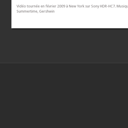
Vidéo tournée en février 2009 à New York sur Sony HDR-HC7. Musiq
Summertime, Gershwin