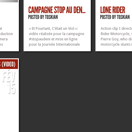
ut
« Et Pourtant, C’était un Viol »:
Action clip I direc
oduction
vidéo réalisée pour la campagne
Rider Motorcycle, 
amera
#stopaudeni et mise en ligne
Pierre Goy, who di
es
pour la Journée Internationale
motorcycle stunts
Des Droits Des Femmes, le 8
blockbusters such
»
»
mars 2014. Client | Mémoire
Knight, The Dark K
Traumatique et Victimologie
Rises, Skyfall, Th
Texte | Kasia Kozinski Production
Legacy… Trailer: F
| Delphine...
Client | Lone Ride
»
»
Director | Thibaut.